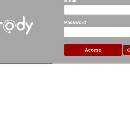
Email
Password
C